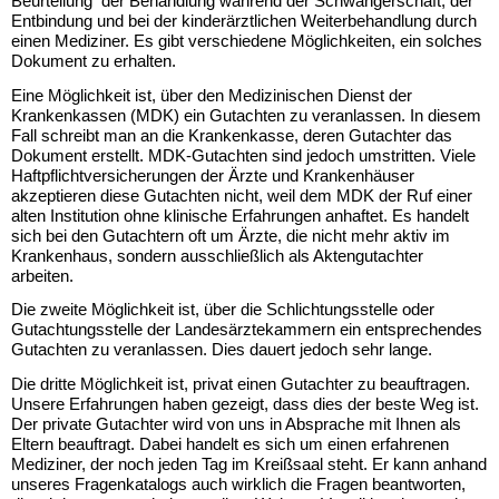
Beurteilung der Behandlung während der Schwangerschaft, der
Entbindung und bei der kinderärztlichen Weiterbehandlung durch
einen Mediziner. Es gibt verschiedene Möglichkeiten, ein solches
YouTube
Dokument zu erhalten.
immer
entsperren
Eine Möglichkeit ist, über den Medizinischen Dienst der
Krankenkassen (MDK) ein Gutachten zu veranlassen. In diesem
Fall schreibt man an die Krankenkasse, deren Gutachter das
Dokument erstellt. MDK-Gutachten sind jedoch umstritten. Viele
Haftpflichtversicherungen der Ärzte und Krankenhäuser
akzeptieren diese Gutachten nicht, weil dem MDK der Ruf einer
alten Institution ohne klinische Erfahrungen anhaftet. Es handelt
sich bei den Gutachtern oft um Ärzte, die nicht mehr aktiv im
Krankenhaus, sondern ausschließlich als Aktengutachter
arbeiten.
Die zweite Möglichkeit ist, über die Schlichtungsstelle oder
Gutachtungsstelle der Landesärztekammern ein entsprechendes
Gutachten zu veranlassen. Dies dauert jedoch sehr lange.
Die dritte Möglichkeit ist, privat einen Gutachter zu beauftragen.
Unsere Erfahrungen haben gezeigt, dass dies der beste Weg ist.
Der private Gutachter wird von uns in Absprache mit Ihnen als
Eltern beauftragt. Dabei handelt es sich um einen erfahrenen
Mediziner, der noch jeden Tag im Kreißsaal steht. Er kann anhand
unseres Fragenkatalogs auch wirklich die Fragen beantworten,