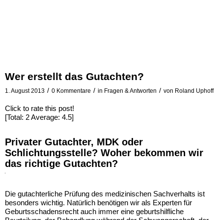
Wer erstellt das Gutachten?
/
/
/
1. August 2013
0 Kommentare
in
Fragen & Antworten
von
Roland Uphoff
Mit
dem
Laden
Click to rate this post!
des
[Total:
2
Average:
4.5
]
Videos
akzeptieren
Sie
Privater Gutachter, MDK oder
die
Schlichtungsstelle? Woher bekommen wir
Datenschutzerklärung
das richtige Gutachten?
von
YouTube.
Mehr
erfahren
Die gutachterliche Prüfung des medizinischen Sachverhalts ist
besonders wichtig. Natürlich benötigen wir als Experten für
Video
Geburtsschadensrecht auch immer eine geburtshilfliche
laden