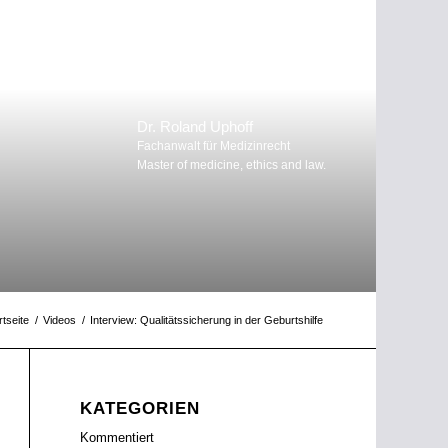
Dr. Roland Uphoff
Fachanwalt für Medizinrecht
Master of medicine, ethics and law.
rtseite
/
Videos
/
Interview: Qualitätssicherung in der Geburtshilfe
KATEGORIEN
Kommentiert