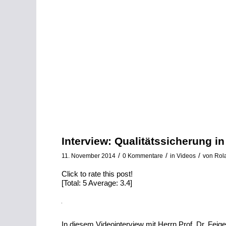
Mit
dem
Laden
Interview: Qualitätssicherung in
des
Videos
/
/
/
11. November 2014
0 Kommentare
in
Videos
von
Rol
akzeptieren
Sie
Click to rate this post!
die
[Total:
5
Average:
3.4
]
Datenschutzerklärung
von
YouTube.
Mehr
erfahren
In diesem Videointerview mit Herrn Prof. Dr. Feig