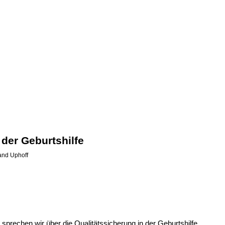
 der Geburtshilfe
and Uphoff
e sprechen wir über die
Qualitätssicherung in der Geburtshilfe
.