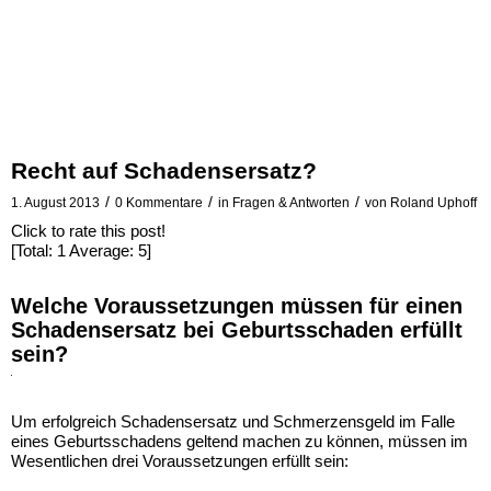
Recht auf Schadensersatz?
Mit
/
/
/
1. August 2013
0 Kommentare
in
Fragen & Antworten
von
Roland Uphoff
dem
Laden
Click to rate this post!
des
[Total:
1
Average:
5
]
Videos
akzeptieren
Sie
Welche Voraussetzungen müssen für einen
die
Schadensersatz bei Geburtsschaden erfüllt
Datenschutzerklärung
sein?
von
YouTube.
Mehr
erfahren
Um erfolgreich Schadensersatz und Schmerzensgeld im Falle
eines Geburtsschadens geltend machen zu können, müssen im
Video
Wesentlichen drei Voraussetzungen erfüllt sein:
laden