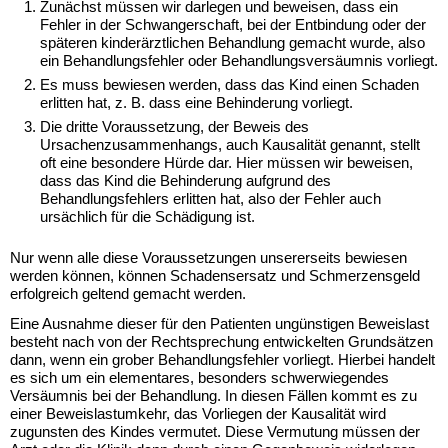
Zunächst müssen wir darlegen und beweisen, dass ein
Fehler in der Schwangerschaft, bei der Entbindung oder der
YouTube
späteren kinderärztlichen Behandlung gemacht wurde, also
immer
ein Behandlungsfehler oder Behandlungsversäumnis vorliegt.
entsperren
Es muss bewiesen werden, dass das Kind einen Schaden
erlitten hat, z. B. dass eine Behinderung vorliegt.
Die dritte Voraussetzung, der Beweis des
Ursachenzusammenhangs, auch Kausalität genannt, stellt
oft eine besondere Hürde dar. Hier müssen wir beweisen,
dass das Kind die Behinderung aufgrund des
Behandlungsfehlers erlitten hat, also der Fehler auch
ursächlich für die Schädigung ist.
Nur wenn alle diese Voraussetzungen unsererseits bewiesen
werden können, können Schadensersatz und Schmerzensgeld
erfolgreich geltend gemacht werden.
Eine Ausnahme dieser für den Patienten ungünstigen Beweislast
besteht nach von der Rechtsprechung entwickelten Grundsätzen
dann, wenn ein grober Behandlungsfehler vorliegt. Hierbei handelt
es sich um ein elementares, besonders schwerwiegendes
Versäumnis bei der Behandlung. In diesen Fällen kommt es zu
einer Beweislastumkehr, das Vorliegen der Kausalität wird
zugunsten des Kindes vermutet. Diese Vermutung müssen der