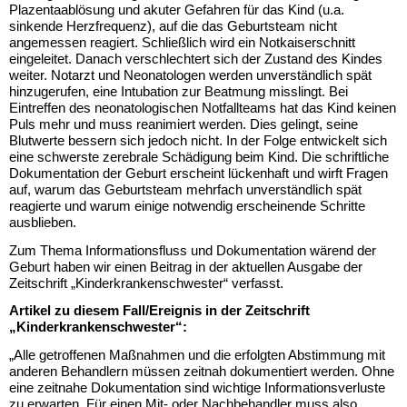
Plazentaablösung und akuter Gefahren für das Kind (u.a.
sinkende Herzfrequenz), auf die das Geburtsteam nicht
angemessen reagiert. Schließlich wird ein Notkaiserschnitt
eingeleitet. Danach verschlechtert sich der Zustand des Kindes
weiter. Notarzt und Neonatologen werden unverständlich spät
hinzugerufen, eine Intubation zur Beatmung misslingt. Bei
Eintreffen des neonatologischen Notfallteams hat das Kind keinen
Puls mehr und muss reanimiert werden. Dies gelingt, seine
Blutwerte bessern sich jedoch nicht. In der Folge entwickelt sich
eine schwerste zerebrale Schädigung beim Kind. Die schriftliche
Dokumentation der Geburt erscheint lückenhaft und wirft Fragen
auf, warum das Geburtsteam mehrfach unverständlich spät
reagierte und warum einige notwendig erscheinende Schritte
ausblieben.
Zum Thema Informationsfluss und Dokumentation wärend der
Geburt haben wir einen Beitrag in der aktuellen Ausgabe der
Zeitschrift „Kinderkrankenschwester“ verfasst.
Artikel zu diesem Fall/Ereignis in der Zeitschrift
„Kinderkrankenschwester“:
„Alle getroffenen Maßnahmen und die erfolgten Abstimmung mit
anderen Behandlern müssen zeitnah dokumentiert werden. Ohne
eine zeitnahe Dokumentation sind wichtige Informationsverluste
zu erwarten. Für einen Mit- oder Nachbehandler muss also