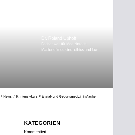
Dr. Roland Uphoff
Fachanwalt für Medizinrecht
Master of medicine, ethics and law.
/
News
/
9. Intensivkurs Pränatal- und Geburtsmedizin in Aachen
KATEGORIEN
Kommentiert