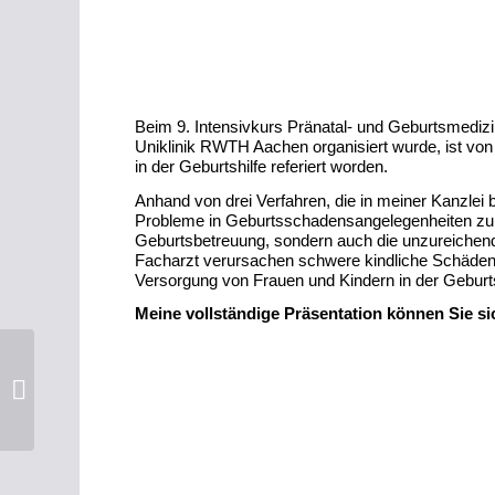
Beim 9. Intensivkurs Pränatal- und Geburtsmedizi
Uniklinik RWTH Aachen organisiert wurde, ist von
in der Geburtshilfe referiert worden.
Anhand von drei Verfahren, die in meiner Kanzlei b
Probleme in Geburtsschadensangelegenheiten zu krit
Geburtsbetreuung, sondern auch die unzureich
Facharzt verursachen schwere kindliche Schäden. 
Versorgung von Frauen und Kindern in der Geburtsh
Meine vollständige Präsentation können Sie si
Ihr Recht bei
Geburtsschäden:
Unsere beliebtesten
Videos 2014