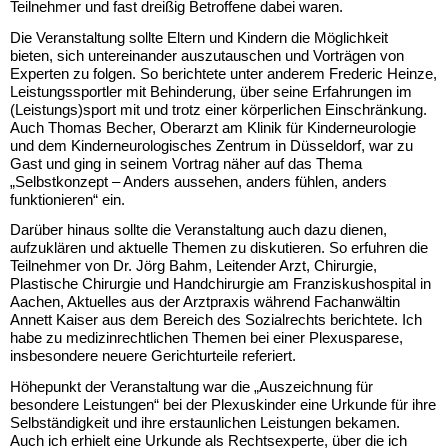
Teilnehmer und fast dreißig Betroffene dabei waren.
Die Veranstaltung sollte Eltern und Kindern die Möglichkeit
bieten, sich untereinander auszutauschen und Vorträgen von
Experten zu folgen. So berichtete unter anderem Frederic Heinze,
Leistungssportler mit Behinderung, über seine Erfahrungen im
(Leistungs)sport mit und trotz einer körperlichen Einschränkung.
Auch Thomas Becher, Oberarzt am Klinik für Kinderneurologie
und dem Kinderneurologisches Zentrum in Düsseldorf, war zu
Gast und ging in seinem Vortrag näher auf das Thema
„Selbstkonzept – Anders aussehen, anders fühlen, anders
funktionieren“ ein.
Darüber hinaus sollte die Veranstaltung auch dazu dienen,
aufzuklären und aktuelle Themen zu diskutieren. So erfuhren die
Teilnehmer von Dr. Jörg Bahm, Leitender Arzt, Chirurgie,
Plastische Chirurgie und Handchirurgie am Franziskushospital in
Aachen, Aktuelles aus der Arztpraxis während Fachanwältin
Annett Kaiser aus dem Bereich des Sozialrechts berichtete. Ich
habe zu medizinrechtlichen Themen bei einer Plexusparese,
insbesondere neuere Gerichturteile referiert.
Höhepunkt der Veranstaltung war die „Auszeichnung für
besondere Leistungen“ bei der Plexuskinder eine Urkunde für ihre
Selbständigkeit und ihre erstaunlichen Leistungen bekamen.
Auch ich erhielt eine Urkunde als Rechtsexperte, über die ich