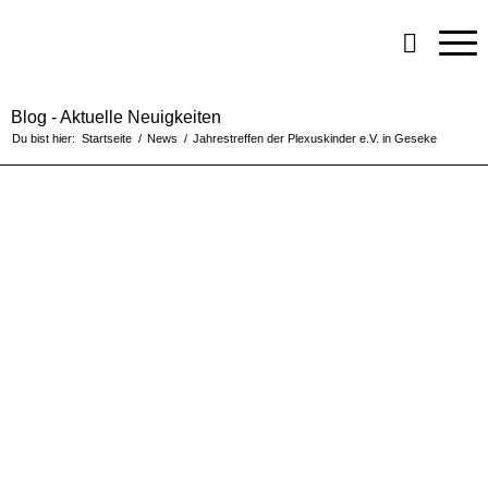
Blog - Aktuelle Neuigkeiten
Du bist hier:
Startseite
/
News
/
Jahrestreffen der Plexuskinder e.V. in Geseke