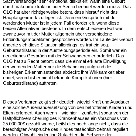
Sachverständiger sehr emotional diskutiert, wann eine Geburt
durch Vakuumextraktion oder Sectio beendet werden muss. Das
OLG hat aber richtigerweise betont, dass hierauf nicht das
Hauptaugenmerk zu legen ist. Denn ein Gespräch mit der
werdenden Mutter ist in jedem Fall erforderlich, wenn diese
beiden Alternativen bestehen. In dem entschiedenen Fall war
zwar zuvor mit der Mutter allgemein über verschiedene
Entbindungsmodalitäten gesprochen worden. Im Laufe der Geburt
änderte sich diese Situation allerdings, es trat ein sog.
Geburtsstillstand in der Austreibungsperiode ein. Somit war ein
neuerliches Gespräch mit der Schwangeren erforderlich. Das
OLG hat zu Recht betont, dass die einmal erklärte Einwilligung
der werdenden Mutter nur die Behandlung aufgrund des
bisherigen Erkenntnisstandes abdeckt; ihre Wirksamkeit aber
endet, wenn bisher nicht bekannte Komplikationen (hier
Geburtsstillstand) auftreten.
Dieses Verfahren zeigt sehr deutlich, wieviel Kraft und Ausdauer
eine solche Auseinandersetzung von den betroffenen Kindern und
Eltern erfordert. Auch wenn – wie hier – zunächst sogar von der
Haftpflichtversicherung des Krankenhauses ein Vorschuss von
25.000,00€ gezahlt wurde, heißt dies noch lange nicht, dass die
berechtigten Ansprüche des Kindes tatsächlich zeitnah reguliert
werden. Obwohl eindeutige Gutachten die Schwere der