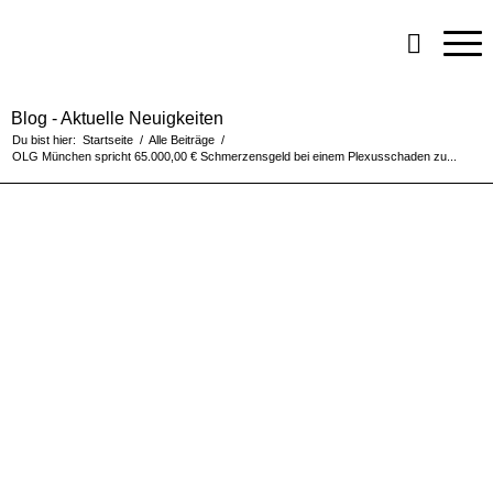
Blog - Aktuelle Neuigkeiten
Du bist hier:
Startseite
/
Alle Beiträge
/
OLG München spricht 65.000,00 € Schmerzensgeld bei einem Plexusschaden zu...