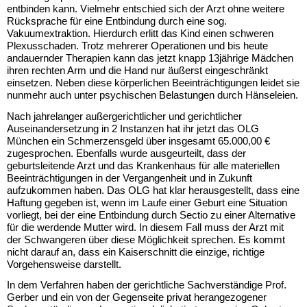
entbinden kann. Vielmehr entschied sich der Arzt ohne weitere
Rücksprache für eine Entbindung durch eine sog.
Vakuumextraktion. Hierdurch erlitt das Kind einen schweren
Plexusschaden. Trotz mehrerer Operationen und bis heute
andauernder Therapien kann das jetzt knapp 13jährige Mädchen
ihren rechten Arm und die Hand nur äußerst eingeschränkt
einsetzen. Neben diese körperlichen Beeinträchtigungen leidet sie
nunmehr auch unter psychischen Belastungen durch Hänseleien.
Nach jahrelanger außergerichtlicher und gerichtlicher
Auseinandersetzung in 2 Instanzen hat ihr jetzt das OLG
München ein Schmerzensgeld über insgesamt 65.000,00 €
zugesprochen. Ebenfalls wurde ausgeurteilt, dass der
geburtsleitende Arzt und das Krankenhaus für alle materiellen
Beeinträchtigungen in der Vergangenheit und in Zukunft
aufzukommen haben. Das OLG hat klar herausgestellt, dass eine
Haftung gegeben ist, wenn im Laufe einer Geburt eine Situation
vorliegt, bei der eine Entbindung durch Sectio zu einer Alternative
für die werdende Mutter wird. In diesem Fall muss der Arzt mit
der Schwangeren über diese Möglichkeit sprechen. Es kommt
nicht darauf an, dass ein Kaiserschnitt die einzige, richtige
Vorgehensweise darstellt.
In dem Verfahren haben der gerichtliche Sachverständige Prof.
Gerber und ein von der Gegenseite privat herangezogener