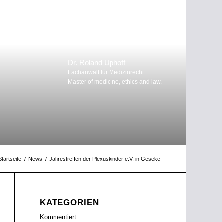
Dr. Roland Uphoff
Fachanwalt für Medizinrecht
Master of medicine, ethics and law.
Startseite
/
News
/
Jahrestreffen der Plexuskinder e.V. in Geseke
KATEGORIEN
Kommentiert