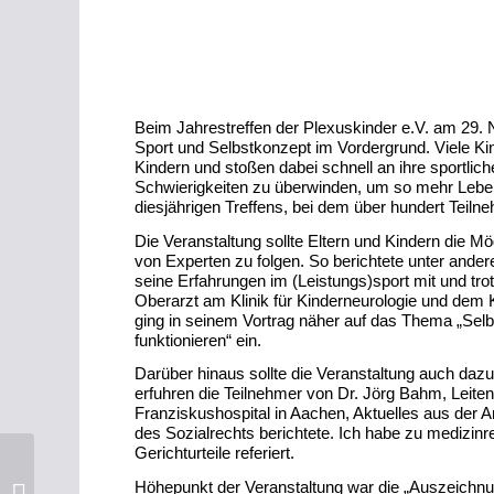
Beim Jahrestreffen der Plexuskinder e.V. am 29
Sport und Selbstkonzept im Vordergrund. Viele Ki
Kindern und stoßen dabei schnell an ihre sportlic
Schwierigkeiten zu überwinden, um so mehr Lebens
diesjährigen Treffens, bei dem über hundert Teilne
Die Veranstaltung sollte Eltern und Kindern die M
von Experten zu folgen. So berichtete unter ander
seine Erfahrungen im (Leistungs)sport mit und tr
Oberarzt am Klinik für Kinderneurologie und dem
ging in seinem Vortrag näher auf das Thema „Selb
funktionieren“ ein.
Darüber hinaus sollte die Veranstaltung auch dazu
erfuhren die Teilnehmer von Dr. Jörg Bahm, Leiten
Franziskushospital in Aachen, Aktuelles aus der 
des Sozialrechts berichtete. Ich habe zu medizin
Gerichturteile referiert.
6. Dresdner Herbsttag
Höhepunkt der Veranstaltung war die „Auszeichnu
2014 – Frühgeburt: