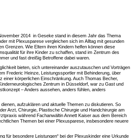
. November 2014 in Geseke stand in diesem Jahr das Thema
nder mit Plexusparese vergleichen sich im Alltag mit gesunden
hen Grenzen. Wie Eltern ihren Kindern helfen können diese
qualität für ihre Kinder zu schaffen, stand im Zentrum des
hmer und fast dreißig Betroffene dabei waren.
öglichkeit bieten, sich untereinander auszutauschen und Vorträgen
em Frederic Heinze, Leistungssportler mit Behinderung, über
otz einer körperlichen Einschränkung. Auch Thomas Becher,
 Kinderneurologisches Zentrum in Düsseldorf, war zu Gast und
stkonzept – Anders aussehen, anders fühlen, anders
 dienen, aufzuklären und aktuelle Themen zu diskutieren. So
der Arzt, Chirurgie, Plastische Chirurgie und Handchirurgie am
Arztpraxis während Fachanwältin Annett Kaiser aus dem Bereich
rechtlichen Themen bei einer Plexusparese, insbesondere neuere
ng für besondere Leistungen“ bei der Plexuskinder eine Urkunde